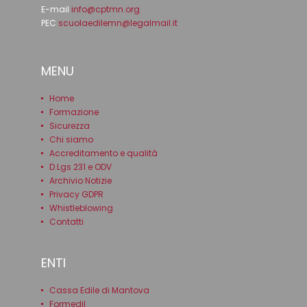
E-mail
info@cptmn.org
PEC
scuolaedilemn@legalmail.it
MENU
Home
Formazione
Sicurezza
Chi siamo
Accreditamento e qualità
D.Lgs 231 e ODV
Archivio Notizie
Privacy GDPR
Whistleblowing
Contatti
ENTI
Cassa Edile di Mantova
Formedil