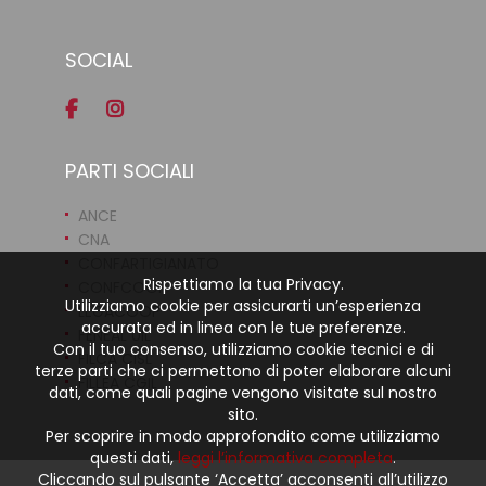
SOCIAL
PARTI SOCIALI
ANCE
CNA
CONFARTIGIANATO
Rispettiamo la tua Privacy.
CONFCOOP
Utilizziamo cookie per assicurarti un’esperienza
LEGACOOP
accurata ed in linea con le tue preferenze.
FENEAL UIL
Con il tuo consenso, utilizziamo cookie tecnici e di
FILCA CISL
terze parti che ci permettono di poter elaborare alcuni
FILLEA CGIL
dati, come quali pagine vengono visitate sul nostro
sito.
Per scoprire in modo approfondito come utilizziamo
questi dati,
leggi l’informativa completa
.
Cliccando sul pulsante ‘Accetta’ acconsenti all’utilizzo