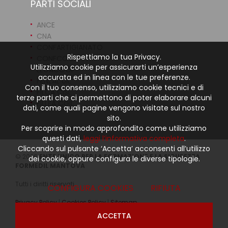
PARTI SOCIALI
ANCE
CNA
CONFARTIGIANATO
Rispettiamo la tua Privacy.
CONFCOOP
Utilizziamo cookie per assicurarti un’esperienza
LEGACOOP
accurata ed in linea con le tue preferenze.
FENEAL UIL
Con il tuo consenso, utilizziamo cookie tecnici e di
FILCA CISL
terze parti che ci permettono di poter elaborare alcuni
FILLEA CGIL
dati, come quali pagine vengono visitate sul nostro
sito.
Per scoprire in modo approfondito come utilizziamo
questi dati,
leggi l’informativa completa
.
Cliccando sul pulsante ‘Accetta’ acconsenti all’utilizzo
© 2026
ENTE UNICO PER LA FORMAZIONE E LA SICUREZZA
dei cookie, oppure configura le diverse tipologie.
FORMEDIL MANTOVA
Tutti i diritti riservati
CONFIGURA COOKIES
RIFIUTA
Privacy Policy
|
Cookies Policy
|
Sitemap
ACCETTA
powered by