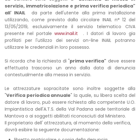
servizio, immatricolazione e prima verifica periodica"
all' INAIL
da parte dell'utente alla prima installazione
utilizzando, come previsto dalla circolare INAIL n° 12 del
13/05/2019, esclusivamente il servizio telematico CIVA
presente nel portale
www.inail.it
. I datori di lavoro gia
profilati per l'utilizzo dei servizi on-line INAIL potranno
utilizzare le credenziali in loro possesso.
Si ricorda che la richiesta di "
prima verifica"
deve essere
effettuata trascorso un anno dalla data di denuncia
contestualmente alla messa in servizio.
Le attrezzature sopracitate sono inoltre soggette alla
"
Verifica periodica annuale
" la quale, su libera scelta del
datore di lavoro, può essere richiesta alla competente U.O.
Impiantistica dell'A.T.S. della Val Padana sede territoriale di
Mantova o ai soggetti abilitati riconosciuti dal Ministero.
Il proprietario dell' attrezzatura, al momento della verifica,
dovrà esibire la seguente documentazione:
libretto matricolare o copia della denuncia