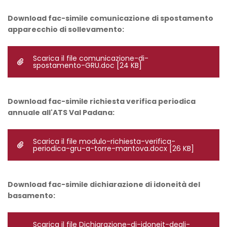
Download fac-simile comunicazione di spostamento
apparecchio di sollevamento:
Scarica il file comunicazione-di-
spostamento-GRU.doc
[24 KB]
Download fac-simile richiesta verifica periodica
annuale all'ATS Val Padana:
Scarica il file modulo-richiesta-verifica-
periodica-gru-a-torre-mantova.docx
[26 KB]
Download fac-simile dichiarazione di idoneità del
basamento:
Scarica il file Dichiarazione-di-idoneit-degli-