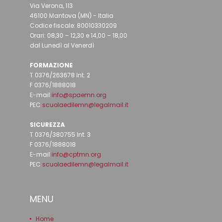
Via Verona, 113
46100 Mantova (MN) - Italia
Codice fiscale: 80010330209
Orari: 08,30 – 12,30 e 14,00 – 18,00
dal Lunedì al Venerdì
FORMAZIONE
T 0376/263678 Int. 2
F 0376/1888018
E-mail
info@spaemn.org
PEC
scuolaedilemn@legalmail.it
SICUREZZA
T 0376/380755 Int. 3
F 0376/1888018
E-mail
info@cptmn.org
PEC
scuolaedilemn@legalmail.it
MENU
Home