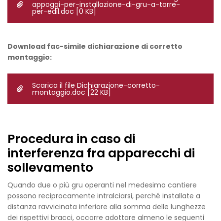
appoggi-per-installazione-di-gru-a-torre-
per-edil.doc
[0 KB]
Download fac-simile dichiarazione di corretto
montaggio:
Scarica il file Dichiarazione-corretto-
montaggio.doc
[22 KB]
Procedura in caso di
interferenza fra apparecchi di
sollevamento
Quando due o più gru operanti nel medesimo cantiere
possono reciprocamente intralciarsi, perché installate a
distanza ravvicinata inferiore alla somma delle lunghezze
dei rispettivi bracci, occorre adottare almeno le seguenti