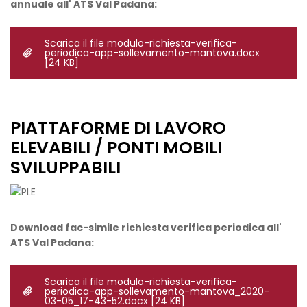
annuale all' ATS Val Padana:
Scarica il file modulo-richiesta-verifica-
periodica-app-sollevamento-mantova.docx
[24 KB]
PIATTAFORME DI LAVORO
ELEVABILI / PONTI MOBILI
SVILUPPABILI
Download fac-simile richiesta verifica periodica all'
ATS Val Padana:
Scarica il file modulo-richiesta-verifica-
periodica-app-sollevamento-mantova_2020-
03-05_17-43-52.docx
[24 KB]