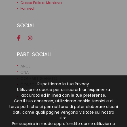
Cassa Edile di Mantova
Formedil
SOCIAL
PARTI SOCIALI
ANCE
CNA
CONFARTIGIANATO
Rispettiamo la tua Privacy.
CONFCOOP
Utilizziamo cookie per assicurarti un’esperienza
LEGACOOP
accurata ed in linea con le tue preferenze.
FENEAL UIL
Con il tuo consenso, utilizziamo cookie tecnici e di
FILCA CISL
terze parti che ci permettono di poter elaborare alcuni
FILLEA CGIL
dati, come quali pagine vengono visitate sul nostro
sito.
Per scoprire in modo approfondito come utilizziamo