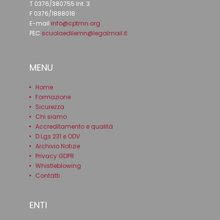
T 0376/380755 Int. 3
F 0376/1888018
E-mail
info@cptmn.org
PEC
scuolaedilemn@legalmail.it
MENU
Home
Formazione
Sicurezza
Chi siamo
Accreditamento e qualità
D.Lgs 231 e ODV
Archivio Notizie
Privacy GDPR
Whistleblowing
Contatti
ENTI