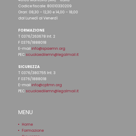
Codice fiscale: 80010330209
Orari: 08,30 – 12,30 e 14,00 – 18,00
dal Lunedì al Venerdì
FORMAZIONE
T 0376/263678 Int. 2
F 0376/1888018
E-mail
info@spaemn.org
PEC
scuolaedilemn@legalmail.it
SICUREZZA
T 0376/380755 Int. 3
F 0376/1888018
E-mail
info@cptmn.org
PEC
scuolaedilemn@legalmail.it
MENU
Home
Formazione